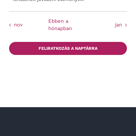
válas
Notice
Ebben a
nov
jan
hónapban
FELIRATKOZÁS A NAPTÁRRA