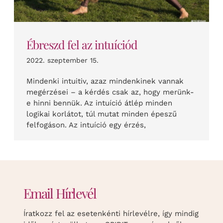
Ébreszd fel az intuíciód
2022. szeptember 15.
Mindenki intuitiv, azaz mindenkinek vannak
megérzései – a kérdés csak az, hogy merünk-
e hinni bennük. Az intuíció átlép minden
logikai korlátot, túl mutat minden épeszű
felfogáson. Az intuíció egy érzés,
Email Hírlevél
Íratkozz fel az esetenkénti hírlevélre, így mindig