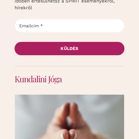
időben értesülhetsz a SPIRIT eseményekről,
hírekről
KÜLDÉS
Kundalini Jóga