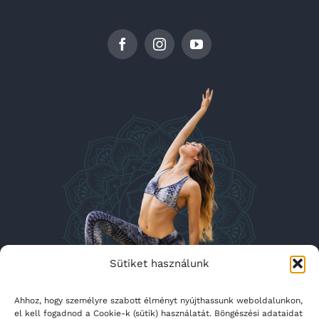
Sütiket használunk
Ahhoz, hogy személyre szabott élményt nyújthassunk weboldalunkon,
el kell fogadnod a Cookie-k (sütik) használatát. Böngészési adataidat