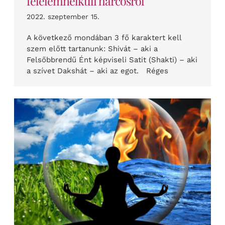
félelemnélküli harcosról
2022. szeptember 15.
A következő mondában 3 fő karaktert kell
szem előtt tartanunk: Shivát – aki a
Felsőbbrendű Ént képviseli Satit (Shakti) – aki
a szívet Dakshát – aki az egot. Réges