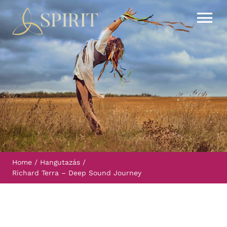
Kihagyás
Tog
Nav
Órarend
Áraink
Események
Házirend
Home
Hangutazás
Richard Terra – Deep Sound Journey
Kapcsolat
Blog