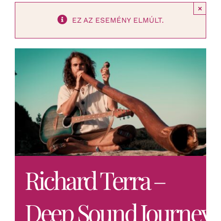
×
EZ AZ ESEMÉNY ELMÚLT.
Richard Terra –
Deep Sound Journey