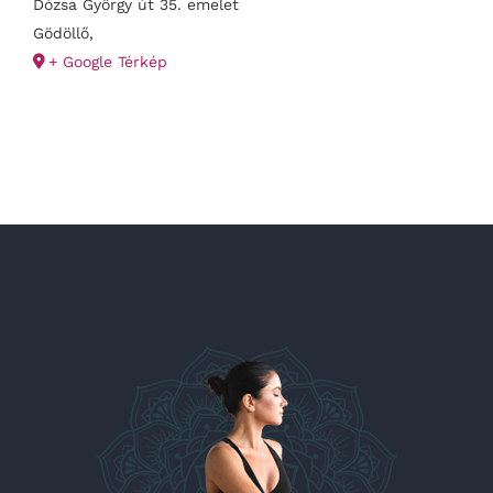
Dózsa György út 35. emelet
Gödöllő
,
+ Google Térkép