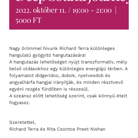
|
2022. október 11. / 19:00
-
21:00
5000 FT
Nagy örömmel hívunk Richard Terra különleges
hangulatú gyógyító hangutazására!
A hangutazás lehetőséget nyújt transzformatív, mély
belső oldásokhoz egy különleges energiájú térben. A
folyamatot didgeridoo, dobok, nyelvesdob és
angyalhárfa hangjai irányítják, és minden résztvevő
egyéni rezgés fürdőben is részesül.
A szeánsz előtt lehetőség szerint, csak könnyű ételt
fogyassz.
Szeretettel,
Richard Terra és Rita Csontos Preet Nishan