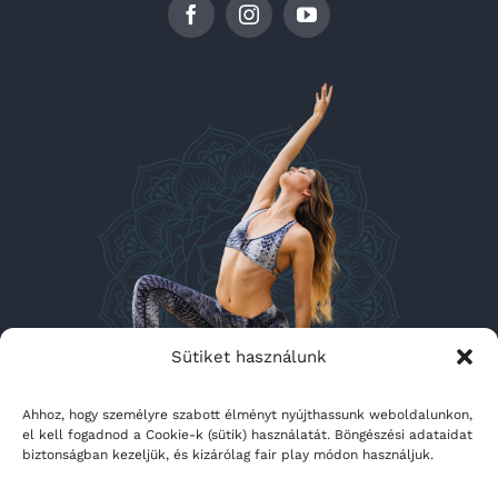
Sütiket használunk
Ahhoz, hogy személyre szabott élményt nyújthassunk weboldalunkon,
el kell fogadnod a Cookie-k (sütik) használatát. Böngészési adataidat
biztonságban kezeljük, és kizárólag fair play módon használjuk.
BLOG