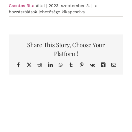
Body
Csontos Rita
által
|
2023. szeptember 3.
|
a
Fitt
hozzászólások lehetősége kikapcsolva
bejegyzéshez
Share This Story, Choose Your
Platform!
Facebook
X
Reddit
LinkedIn
WhatsApp
Tumblr
Pinterest
Vk
Xing
Email: