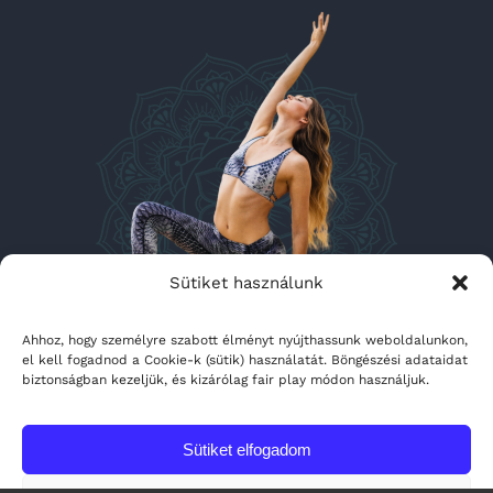
Sütiket használunk
Ahhoz, hogy személyre szabott élményt nyújthassunk weboldalunkon,
el kell fogadnod a Cookie-k (sütik) használatát. Böngészési adataidat
biztonságban kezeljük, és kizárólag fair play módon használjuk.
BLOG
Sütiket elfogadom