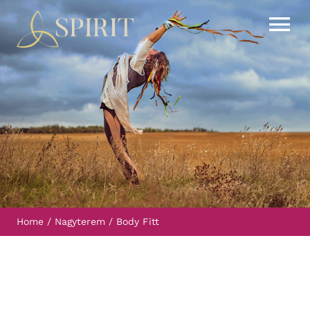
Kihagyás
Tog
Nav
Órarend
Áraink
Események
Házirend
Home
Nagyterem
Body Fitt
Kapcsolat
Blog